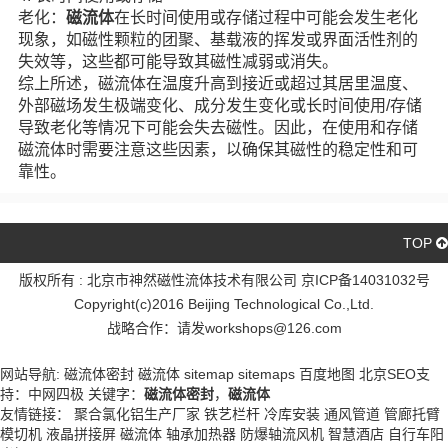
老化：
磁流体
在长时间使用或存储过程中可能会发生老化
现象，如磁性颗粒的团聚、基载液的挥发或界面活性剂的
失效等，这些都可能导致其磁性减弱或消失。
综上所述，磁流体在温度升高到接近或超过其居里温度、
外部磁场发生极端变化、成分发生变化或长时间使用/存储
导致老化等情况下可能会失去磁性。因此，在使用和存储
磁流体时需要注意这些因素，以确保其磁性的稳定性和可
靠性。
TOP
版权所有 : 北京市神然磁性流体技术有限公司 京ICP备14031032号
Copyright(c)2016 Beijing Technological Co.,Ltd.
战略合作：请发workshops@126.com
京ICP备14031032号
网站导航:
磁流体密封
磁流体
sitemap
sitemaps
百度地图
北京SEO
支
持：
中网四极
关键字：
磁流体密封
，
磁流体
友情链接：
聚合氯化铝生产厂家
铁艺栏杆
冷库安装
通风管道
管廊托臂
模切机
液晶拼接屏
磁流体
轴承加热器
防爆轴流风机
智慧酒店
自行车阳