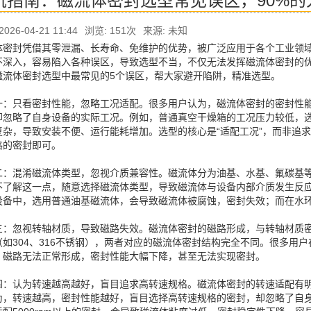
坑指南：磁流体密封选型常见误区，90%的
026-04-21 11:44
浏览:
151次
来源: 未知
体密封凭借其零泄漏、长寿命、免维护的优势，被广泛应用于各个工业领
不深入，容易陷入各种误区，导致选型不当，不仅无法发挥磁流体密封的
磁流体密封选型中最常见的5个误区，帮大家避开陷阱，精准选型。
一：只看密封性能，忽略工况适配。很多用户认为，磁流体密封的密封性
却忽略了自身设备的实际工况。例如，普通真空干燥箱的工况压力较低，
复杂，导致安装不便、运行能耗增加。选型的核心是“适配工况”，而非追
格的密封即可。
二：混淆磁流体类型，忽视介质兼容性。磁流体分为油基、水基、氟碳基
不了解这一点，随意选择磁流体类型，导致磁流体与设备内部介质发生反
设备中，选用普通油基磁流体，会导致磁流体被腐蚀，密封失效；而在水
三：忽视转轴材质，导致磁路失效。磁流体密封的磁路形成，与转轴材质密
（如304、316不锈钢），两者对应的磁流体密封结构完全不同。很多用
，磁路无法正常形成，密封性能大幅下降，甚至无法实现密封。
四：认为转速越高越好，盲目追求高转速规格。磁流体密封的转速适配有
为，转速越高，密封性能越好，盲目选择高转速规格的密封，却忽略了自身设