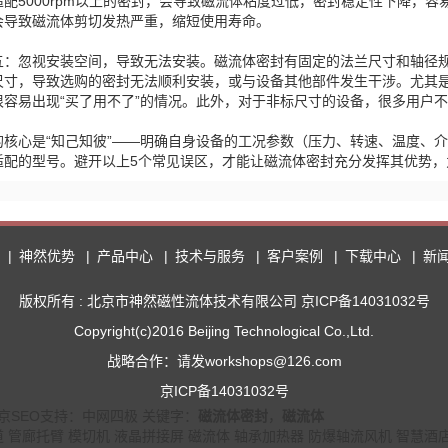
适配5000rpm以上的密封，会导致磁流体粘度过低，密封稳定性下降，
会导致磁流体剪切发热严重，缩短使用寿命。
五：忽视安装空间，导致无法安装。磁流体密封有固定的法兰尺寸和轴径
尺寸，导致选购的密封无法顺利安装，或与设备其他部件发生干涉。尤其
很容易出现“买了用不了”的情况。此外，对于非标尺寸的设备，很多用户
的核心是“知己知彼”——明确自身设备的工况参数（压力、转速、温度、
适配的型号。避开以上5个常见误区，才能让磁流体密封充分发挥其优势
神然优势
产品中心
技术与服务
客户案例
下载中心
新
版权所有 : 北京市神然磁性流体技术有限公司 京ICP备14031032号
Copyright(c)2016 Beijing Technological Co.,Ltd.
战略合作：请发workshops@126.com
京ICP备14031032号
京SEO
支持：
中网四极
关键字：
磁流体密封
，
磁流体
道
管廊托臂
模切机
液晶拼接屏
磁流体
轴承加热器
防爆轴流风机
智慧酒