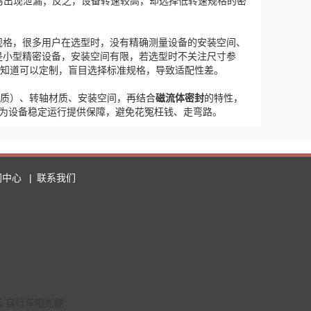
容易出现泄漏；反之，设备转速较高，却选择低转速规格的密
规格，很多用户在选型时，没有精确测量设备的安装空间、
是小型精密设备，安装空间有限，若选型时不关注尺寸参
不知道可以定制，盲目选择标准规格，导致适配性差。
介质）、转轴材质、安装空间，再结合
磁流体密封
的特性，
，为设备稳定运行提供保障，避免花冤枉钱、走弯路。
闻中心
联系我们
店
自行车阳光棚