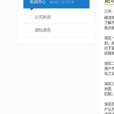
避
新闻中心
NEWS CENTER
日期: 2
公司新闻
磁流
了解
盘点
通知通告
误区
封，
过于
应规
误区
用户
化工
误区
材质
匹配
误区
户认