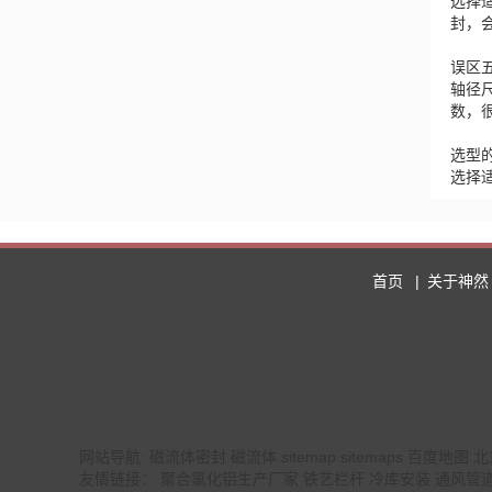
选择
封，
误区
轴径
数，
选型
选择
首页
关于神然
网站导航:
磁流体密封
磁流体
sitemap
sitemaps
百度地图
北
友情链接：
聚合氯化铝生产厂家
铁艺栏杆
冷库安装
通风管