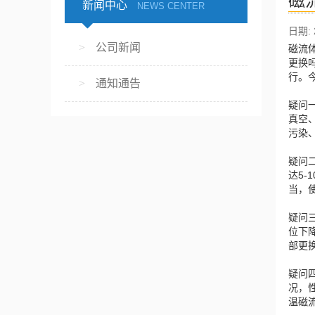
磁
新闻中心
NEWS CENTER
日期: 2
公司新闻
磁流
更换
行。
通知通告
疑问一
真空
污染
疑问
达5
当，
疑问
位下
部更
疑问
况，
温磁