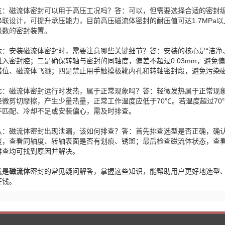
五：磁流体密封可以用于高压工况吗？答：可以，但需要选择合适的密封级数
串联设计，可提升承压能力，目前高压磁流体密封的耐压值可达1.7MPa
级数的密封装置。
六：安装磁流体密封时，需要注意哪些关键细节？答：安装的核心是“洁净
进入密封腔；二是确保转轴与密封的同轴度，偏差不超过0.03mm，避免
错位、磁流体飞溅；四是禁止用手触摸极靴内孔和转轴密封段，避免污染
七：磁流体密封运行时发热，属于正常现象吗？答：轻微发热属于正常现
轻微剪切摩擦，产生少量热量，正常工作温度应低于70℃。若温度超过7
不匹配、冷却不足或安装偏心，需及时排查。
八：磁流体密封出现泄漏，该如何排查？答：首先排查选型是否正确，确
度，查看同轴度、转轴表面是否有划痕、锈斑；最后检查磁流体状态，查
排查均可找到原因并解决。
就是
磁流体
密封的常见疑问解答，掌握这些知识，能帮助用户更好地选型
枉钱。