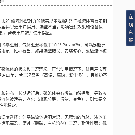
避
比如“磁流体密封真的能实现零泄漏吗？”“磁流体需要定期
，很容易导致用户误用、选型不当，影响密封效果和设备运
封，帮老用户避开使用误区。
漏，气体泄漏率低于10⁻¹² Pa・m³/s，可满足超高
装规范、维护得当。如果选型错误、安装偏心，或磁流体被
于磁流体的状态和工况环境，正常使用情况下，使用寿命可
至8-10年；若工况恶劣（高温、腐蚀、粉尘多），且维护不
查和补充。长期运行后，磁流体会有微量自然挥发，导致液
磁流体被污染、老化（出现分层、沉淀、变色），则需要全
性能稳定。
和温度选择：油基磁流体适配常温、无腐蚀的气体、液体工
体适配高温、腐蚀（酸碱、有机溶剂）工况，耐候性强；低