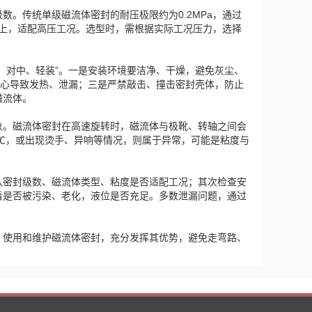
。传统单级磁流体密封的耐压极限约为0.2MPa，通过
以上，适配高压工况。选型时，需根据实际工况压力，选择
、对中、轻装”。一是安装环境要洁净、干燥，避免灰尘、
偏心导致发热、泄漏；三是严禁敲击、撞击密封壳体，防止
磁流体。
象。磁流体密封在高速旋转时，磁流体与极靴、转轴之间会
0℃，或出现烫手、异响等情况，则属于异常，可能是粘度与
认密封级数、磁流体类型、粘度是否适配工况；其次检查安
看是否被污染、老化，液位是否充足。多数泄漏问题，通过
、使用和维护磁流体密封，充分发挥其优势，避免走弯路、