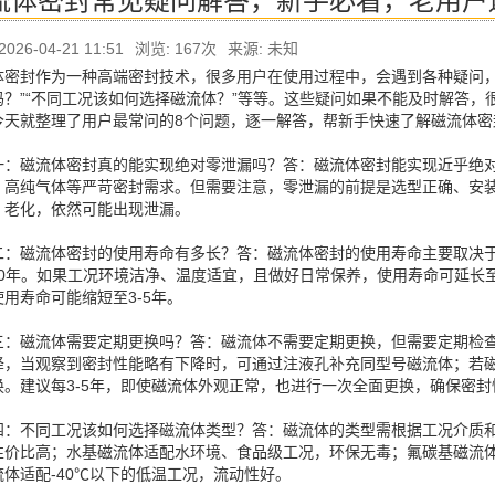
流体密封常见疑问解答，新手必看，老用户
026-04-21 11:51
浏览:
167次
来源: 未知
体密封作为一种高端密封技术，很多用户在使用过程中，会遇到各种疑问，
吗？”“不同工况该如何选择磁流体？”等等。这些疑问如果不能及时解答
今天就整理了用户最常问的8个问题，逐一解答，帮新手快速了解磁流体密
：磁流体密封真的能实现绝对零泄漏吗？答：磁流体密封能实现近乎绝对的零泄
、高纯气体等严苛密封需求。但需要注意，零泄漏的前提是选型正确、安
、老化，依然可能出现泄漏。
二：磁流体密封的使用寿命有多长？答：磁流体密封的使用寿命主要取决
-10年。如果工况环境洁净、温度适宜，且做好日常保养，使用寿命可延长
使用寿命可能缩短至3-5年。
三：磁流体需要定期更换吗？答：磁流体不需要定期更换，但需要定期检
降，当观察到密封性能略有下降时，可通过注液孔补充同型号磁流体；若
换。建议每3-5年，即使磁流体外观正常，也进行一次全面更换，确保密封
四：不同工况该如何选择磁流体类型？答：磁流体的类型需根据工况介质
性价比高；水基磁流体适配水环境、食品级工况，环保无毒；氟碳基磁流
流体适配-40℃以下的低温工况，流动性好。