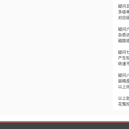
疑问
多级
对应
疑问
杂质
磁路
疑问
产生
转速
疑问
装精
以上
以上
花冤