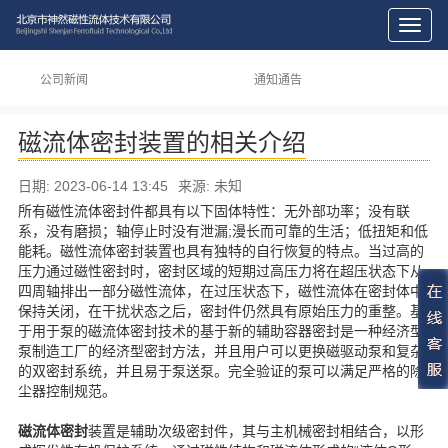
切
换
导
公司新闻
通知通告
航
磁流体密封装置的相关介绍
日期: 2023-06-14 13:45
来源: 未知
所有磁性流体密封件都具有以下固体特性：无外部功率；没有联
系，没有磨损；轴停止时没有泄漏;漫长而可靠的生活；低扭矩和低
能耗。磁性流体密封装置也具有独特的自行恢复的特点。当过高的
压力通过磁性密封时，密封区域的短期过高压力将在超压状态下从
四周轴排出一部分磁性流体，在过压状态下，磁性流体在密封体中
保持关闭，在干扰状态之后，密封件仍然具有原始压力的重整。基
于用于泵的磁流体密封技术的基于新的辅助容器密封是一种经济型
泵制造工厂的经济型密封方法，并且用户可以更换磁驱动泵和复杂
的双密封系统，并且易于泵送泵。完全验证的泵可以满足严格的除
尘器控制规范。
磁流体密封
装置是辅助次级密封件，其与主机械密封相结合，以形