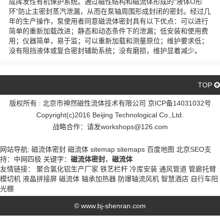
成挥发性有机保护系统。通过磁性结构和磁流体形成的“液体O形
环”防止主密封蒸汽泄漏，从而在泵轴周围形成封闭的密封。经过几
年的生产操作，泵使用者同意磁流体密封具有以下优点：可以进行
简单的重新加载改进；静态和动态条件下的泄漏；低安装和使用费
用；仪器简单，易于监；可以重新加载和测量原位；维护要求低；
没有阻挡液体或复合密封辅助系统；没有磨损，维护显着减少。
TOP
版权所有 : 北京市神然磁性流体技术有限公司 京ICP备14031032号
Copyright(c)2016 Beijing Technological Co.,Ltd.
战略合作：请发workshops@126.com
京ICP备14031032号
网站导航:
磁流体密封
磁流体
sitemap
sitemaps
百度地图
北京SEO
支
持：
中网四极
关键字：
磁流体密封
，
磁流体
友情链接：
聚合氯化铝生产厂家
铁艺栏杆
冷库安装
通风管道
管廊托臂
模切机
液晶拼接屏
磁流体
轴承加热器
防爆轴流风机
智慧酒店
自行车阳
光棚
© www.bj-shenran.com